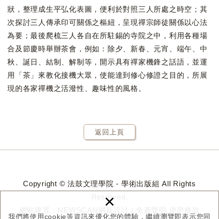
狀，整理成生平弘化表圖，便利於對照三人所處之時空；其
次探討三人傳承印可關係之樞紐，呈現禪宗師徒關係以心法
為要；最後爬梳三人各自在所駐錫的寺院之中，利用各種場
合及節慶時舉辦茶會，例如：除夕、新春、元宵、端午、中
秋、誕日、結制、解制等，開示具有禪家機鋒之話語，並運
用「茶」來教化接機大眾，使能達到修心修證之目的，所展
現的各家禪機之活潑性、趣味性的風格。
返回上頁
Copyright © 法鼓文理學院 - 學術出版組 All Rights
×
Reserved.
網站建置：
NEWSCAN網頁設計
/
免責聲明
使用條款
我們將使用cookie等資訊來優化您的體驗，繼續瀏覽即表示您同