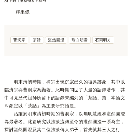
of His Dharma Heirs
釋果鏡
曹洞宗
茶話
湛然圓澄
瑞白明雪
石雨明方
明末清初時期，禪宗出現沉寂已久的復興跡象，其中以
臨濟宗與曹洞宗為顯著。此時期問世了大量的語錄著作，其
中可見歷代祖師所留下的語錄未編列的「茶話」篇，本論文
即鎖定以「茶話」為主要研究議題。
活躍於明末清初時期的曹洞宗，以無明慧經和湛然圓澄
為最著名。此篇研究以法派流傳至今的湛然圓澄一系為主，
探討湛然圓澄及其二位法派傳人弟子，首先就其三人之行