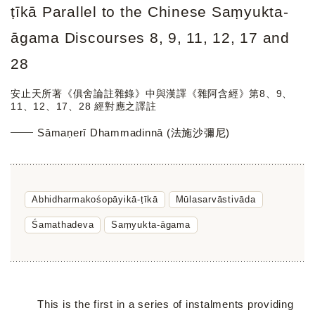
ṭīkā Parallel to the Chinese Saṃyukta-
āgama Discourses 8, 9, 11, 12, 17 and
28
安止天所著《俱舍論註雜錄》中與漢譯《雜阿含經》第8、9、
11、12、17、28 經對應之譯註
Sāmaṇerī Dhammadinnā (法施沙彌尼)
Abhidharmakośopāyikā-ṭīkā
Mūlasarvāstivāda
Śamathadeva
Saṃyukta-āgama
This is the first in a series of instalments providing