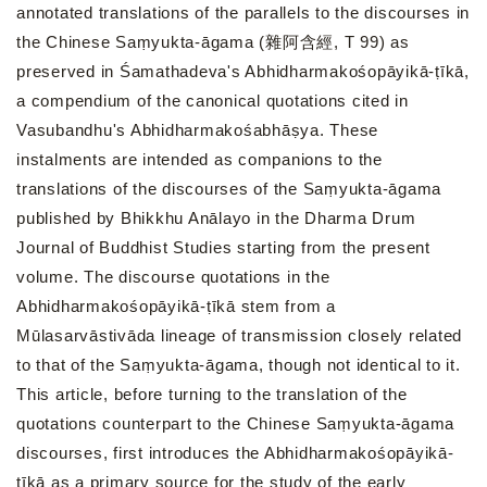
annotated translations of the parallels to the discourses in
the Chinese Saṃyukta-āgama (雜阿含經, T 99) as
preserved in Śamathadeva's Abhidharmakośopāyikā-ṭīkā,
a compendium of the canonical quotations cited in
Vasubandhu's Abhidharmakośabhāṣya. These
instalments are intended as companions to the
translations of the discourses of the Saṃyukta-āgama
published by Bhikkhu Anālayo in the Dharma Drum
Journal of Buddhist Studies starting from the present
volume. The discourse quotations in the
Abhidharmakośopāyikā-ṭīkā stem from a
Mūlasarvāstivāda lineage of transmission closely related
to that of the Saṃyukta-āgama, though not identical to it.
This article, before turning to the translation of the
quotations counterpart to the Chinese Saṃyukta-āgama
discourses, first introduces the Abhidharmakośopāyikā-
ṭīkā as a primary source for the study of the early