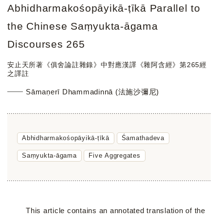
Abhidharmakośopāyikā-ṭīkā Parallel to
the Chinese Saṃyukta-āgama
Discourses 265
安止天所著《俱舍論註雜錄》中對應漢譯《雜阿含經》第265經
之譯註
Sāmaṇerī Dhammadinnā (法施沙彌尼)
Abhidharmakośopāyikā-ṭīkā
Śamathadeva
Saṃyukta-āgama
Five Aggregates
This article contains an annotated translation of the