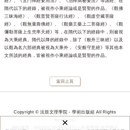
經》、《五門禪經要用法》、《治禪病祕要法》等諸經、在
隋代以下的經錄，被視作小乘經論或是賢聖的作品。《觀佛
三昧海經》、《觀普賢菩薩行法經》、《觀虛空藏菩薩
經》、《觀無量壽佛經》、《觀藥王藥上二菩薩經》、《觀
彌勒菩薩上生兜率天經》等，在隋代以下的經錄中，則被視
為大乘經典。隋代以降的經錄中，除了《般舟三昧經》以及
以觀為名六部經典被視為大乘外，《安般守意經》等其他本
文所談的經典，皆被視作小乘經論或是賢聖的作品。
返回上頁
Copyright © 法鼓文理學院 - 學術出版組 All Rights
×
Reserved.
網站建置：
NEWSCAN網頁設計
/
免責聲明
使用條款