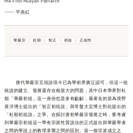
the First Huayan Patriarch
平燕紅
華嚴宗
杜順
智正
初祖
正統性
唐代華嚴宗五祖說現今已為學術界廣泛認可，但這一祖
統說的建立、發展還存在相當大的問題，其中日本學界對杜
順「華嚴初祖」這一身份也是多有齟齬，最著名的當為境野
黃洋博士提出的「智正初祖說」與常盤大定博士對此提出的
「杜順初祖說」之爭。在探討唐初華嚴宗發展之時，要考慮
到華嚴宗初祖這一帶有宗派性質說法的正式提出與華嚴學者
之間的學說上的教理承襲之間的區別。當一個宗派成立之