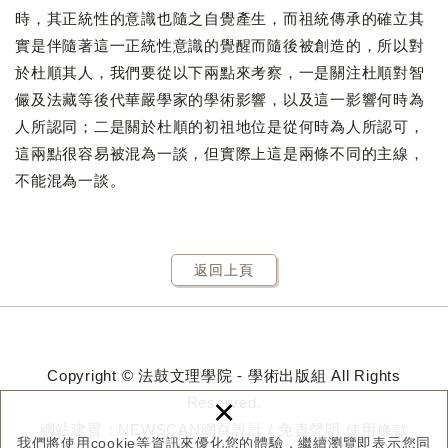
時，其正統性的意識也隨之自覺產生，而祖統傳承的確立其
實是伴隨著這一正統性意識的覺醒而隨後被創造的，所以對
於杜順其人，我們要從以下兩點來考察，一是關注杜順對智
儼及法藏等後代華嚴學家的學術影響，以及這一影響何時為
人所認同；二是關於杜順的初祖地位是從何時為人所認可，
這兩點很容易被混為一談，但實際上這是兩條不同的主線，
不能混為一談。
返回上頁
Copyright © 法鼓文理學院 - 學術出版組 All Rights
×
Reserved.
網站建置：
NEWSCAN網頁設計
/
免責聲明
使用條款
我們將使用cookie等資訊來優化您的體驗，繼續瀏覽即表示您同