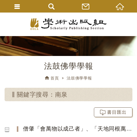
法鼓佛學學報
首頁
法鼓佛學學報
關鍵字搜尋：南泉
書目匯出
僧肇「會萬物以成己者」、「天地同根萬物一體」 在禪門的公案傳衍與啟悟