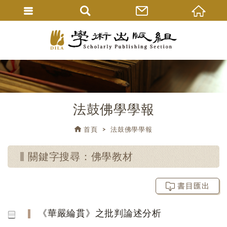
法鼓佛學學報
首頁
法鼓佛學學報
關鍵字搜尋：佛學教材
書目匯出
《華嚴綸貫》之批判論述分析