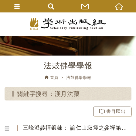
法鼓佛學學報
首頁
法鼓佛學學報
關鍵字搜尋：漢月法藏
書目匯出
三峰派參禪鍛鍊： 論仁山寂震之參禪第一步要訣