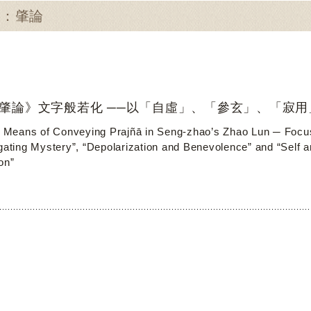
尋：肇論
肇論》文字般若化 ──以「自虛」、「參玄」、「寂用
ic Means of Conveying Prajñā in Seng-zhao’s Zhao Lun ─ Focu
igating Mystery”, “Depolarization and Benevolence” and “Self a
on”