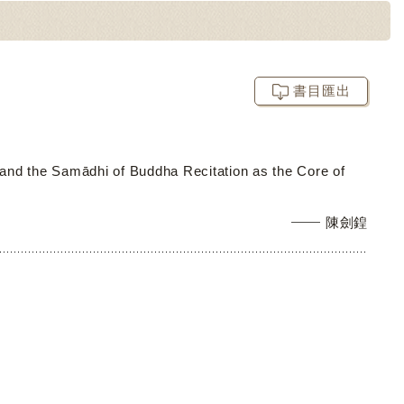
書目匯出
nd the Samādhi of Buddha Recitation as the Core of
陳劍鍠